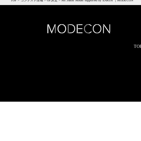
TOP
>
コンテスト情報
>
GP決定
>
Ms.Salon Model supported by EARTH ｜MODECON
TO