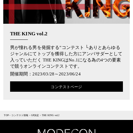
THE KING vol.2
男が憧れる男を発掘する”コンテスト └ありとあらゆる
ジャンルにてトップを獲得した方にアンバサダーとして
入っていただく THE KINGはNo.1になる為の4つの要素
で競うオンラインコンテストです。
開催期間：2023/03/28～2023/06/24
コンテストページ
TOP
>
コンテスト情報
>
GP決定
>
THE KING vol.2