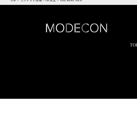
TOP
>
コンテスト情報
>
GP決定
>
THE KING vol.8
TO