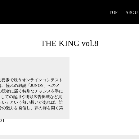
TOP
ABOU
THE KING vol.8
の4つの要素で競うオンラインコンテスト
、憧れの雑誌「JUNON」へのメ
の読者に届く特別なチャンスを手に
としての起用や街頭広告掲載など貴
たい」という熱い想いがあれば、誰
分の魅力を発信し、夢の扉を開く第
31