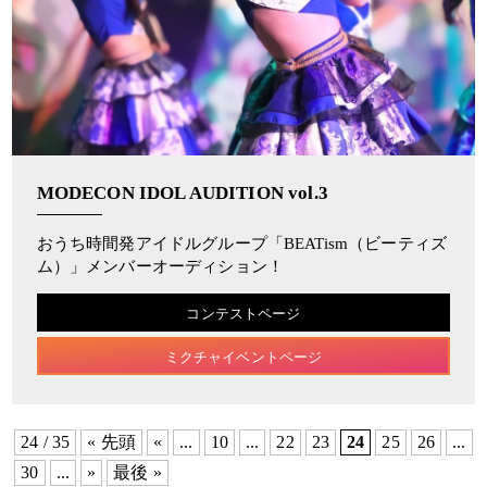
MODECON IDOL AUDITION vol.3
おうち時間発アイドルグループ「BEATism（ビーティズ
ム）」メンバーオーディション！
コンテストページ
ミクチャイベントページ
24 / 35
« 先頭
«
...
10
...
22
23
24
25
26
...
30
...
»
最後 »