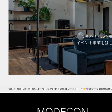
「若者のリアルを発
イベント事業をは
TOP
>
お知らせ（可愛いは一つじゃない女子発掘コンテスト）
>
ステージ1総合結果