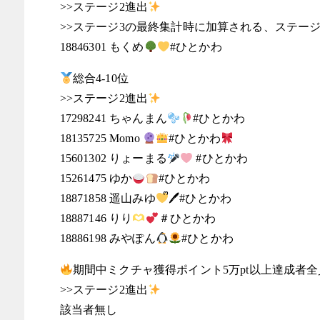
>>ステージ2進出
>>ステージ3の最終集計時に加算される、ステージ
18846301 もくめ
#ひとかわ
総合4-10位
>>ステージ2進出
17298241 ちゃんまん
#ひとかわ
18135725 Momo
#ひとかわ
15601302 りょーまる
#ひとかわ
15261475 ゆか
#ひとかわ
18871858 遥山みゆ
ᩚ🖊#ひとかわ
18887146 りり
＃ひとかわ
18886198 みやぽん
#ひとかわ
期間中ミクチャ獲得ポイント5万pt以上達成者全
>>ステージ2進出
該当者無し