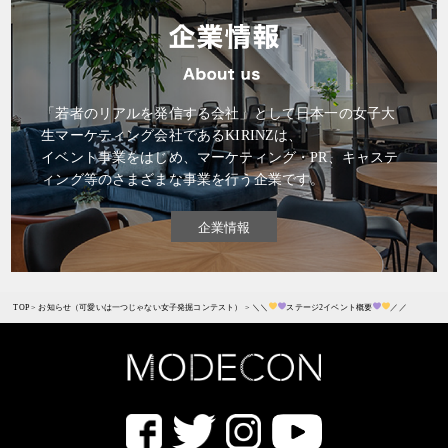
「若者のリアルを発信する会社」として日本一の女子大
生マーケティング会社であるKIRINZは、
イベント事業をはじめ、マーケティング・PR、キャステ
ィング等のさまざまな事業を行う企業です。
企業情報
TOP
>
お知らせ（可愛いは一つじゃない女子発掘コンテスト）
>
＼＼
ステージ2イベント概要
／／