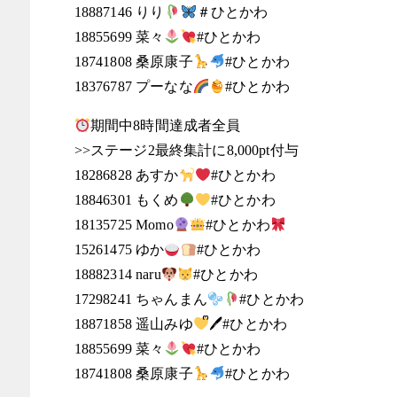
18887146 りり
‪＃ひとかわ
18855699 菜々
#ひとかわ
18741808 桑原康子
#ひとかわ
18376787 プーなな
#ひとかわ
期間中8時間達成者全員
>>ステージ2最終集計に8,000pt付与
18286828 あすか
#ひとかわ
18846301 もくめ
#ひとかわ
18135725 Momo
#ひとかわ
15261475 ゆか
#ひとかわ
18882314 naru
#ひとかわ
17298241 ちゃんまん
#ひとかわ
18871858 遥山みゆ
ᩚ🖊#ひとかわ
18855699 菜々
#ひとかわ
18741808 桑原康子
#ひとかわ