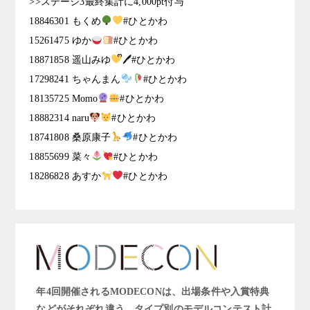
>>ステージ3最終集計に4,000pt付与
18846301 もくめ
#ひとかわ
15261475 ゆか
#ひとかわ
18871858 遥山みゆ
ᩚ🖊#ひとかわ
17298241 ちゃんまん
#ひとかわ
18135725 Momo
#ひとかわ
18882314 naru
#ひとかわ
18741808 桑原康子
#ひとかわ
18855699 菜々
#ひとかわ
18286828 あすか
#ひとかわ
年4回開催されるMODECONは、出場条件や入賞特典
などがそれぞれ違う、タイプ別のモデルコンテスト計