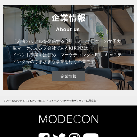
「若者のリアルを発信する会社」として日本一の女子大
生マーケティング会社であるKIRINZは、
イベント事業をはじめ、マーケティング・PR、キャステ
ィング等のさまざまな事業を行う企業です。
企業情報
TOP
>
お知らせ（THE KING Vol.11）
>
♖イベントバナー争奪ゲリラ♖～結果発表～