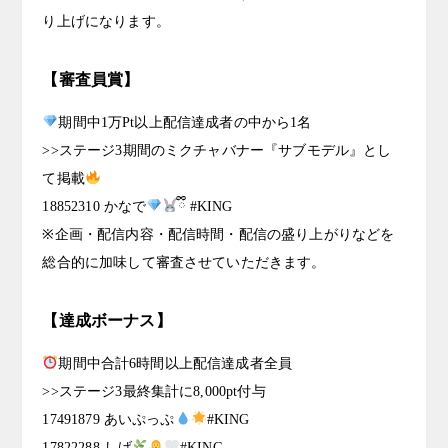
り上げになります。
【審査員賞】
期間中1万Pt以上配信達成者の中から1名
>>ステージ3期間のミクチャバナー『サブモデル』とし
て掲載
18852310 かなで
ྀི #KING
※企画・配信内容・配信時間・配信の盛り上がりなどを
総合的に加味して審査させていただきます。
【達成ボーナス】
期間中合計6時間以上配信達成者全員
>>ステージ3最終集計に8,000pt付与
17491879 あいぷっぷ
#KING
17822288 しげ
#KING