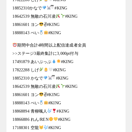
18852310かなで
ྀི #KING
18642539 無敵の石川凌
#KING
18861601 ヨン
✌
#KING
18888143 ぺい
#KING
期間中合計4時間以上配信達成者全員
>>ステージ3最終集計に3,000pt付与
17491879 あいぷっぷ
#KING
17822288 しげ
#KING
18852310 かなで
ྀི #KING
18642539 無敵の石川凌
#KING
18861601 ヨン
✌
#KING
18888143 ぺい
#KING
18868894 青柳颯人
#KING
18866886 れん/REN
#KING
17188301 空龍
#KING