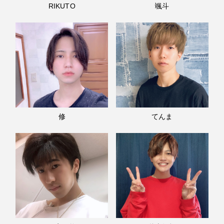
RIKUTO
颯斗
修
てんま