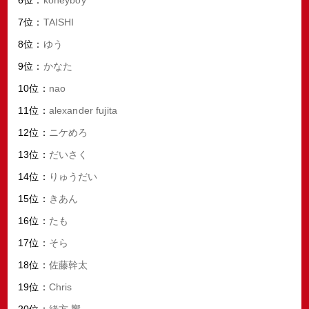
7位：
TAISHI
8位：
ゆう
9位：
かなた
10位：
nao
11位：
alexander fujita
12位：
ニケめろ
13位：
だいさく
14位：
りゅうだい
15位：
きあん
16位：
たも
17位：
そら
18位：
佐藤幹太
19位：
Chris
20位：
緒方 響