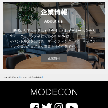
「若者のリアルを発信する会社」として日本一の女子大
生マーケティング会社であるKIRINZは、
イベント事業をはじめ、マーケティング・PR、キャステ
ィング等のさまざまな事業を行う企業です。
企業情報
TOP
>
日本酒6
>
ステージ3総合結果発表