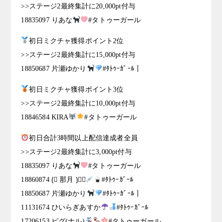
>>ステージ2最終集計に20,000pt付与
18835097 りあな
#タトゥーガール
初日ミクチャ獲得ポイント2位
>>ステージ2最終集計に15,000pt付与
18850687 片瀬ゆかり
#ﾀﾄｩｰｶﾞｰﾙ｜
初日ミクチャ獲得ポイント3位
>>ステージ2最終集計に10,000pt付与
18846584 KIRA
#タトゥーガール
初日合計3時間以上配信達成者全員
>>ステージ2最終集計に3,000pt付与
18835097 りあな
#タトゥーガール
18860874 (⃔ 那月 )⃕↝
#ﾀﾄｩｰｶﾞｰﾙ
18850687 片瀬ゆかり
#ﾀﾄｩｰｶﾞｰﾙ｜
11131674 ひいらぎあすか
#ﾀﾄｩｰｶﾞｰﾙ
17206153 ピグ(ナル)
#タトゥーガール