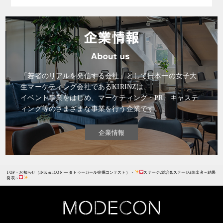
「若者のリアルを発信する会社」として日本一の女子大
生マーケティング会社であるKIRINZは、
イベント事業をはじめ、マーケティング・PR、キャステ
ィング等のさまざまな事業を行う企業です。
企業情報
TOP
>
お知らせ（INK & ICON ― タトゥーガール発掘コンテスト）
>
ステージ2総合&ステージ3進出者～結果
発表～