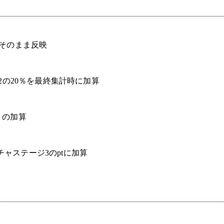
そのまま反映
2の20％を最終集計時に加算
トの加算
チャステージ3のptに加算