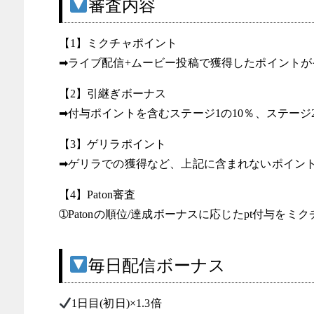
審査内容
【1】ミクチャポイント
➡ライブ配信+ムービー投稿で獲得したポイントが
【2】引継ぎボーナス
➡︎付与ポイントを含むステージ1の10％、ステージ
【3】ゲリラポイント
➡︎ゲリラでの獲得など、上記に含まれないポイン
【4】Paton審査
➀Patonの順位/達成ボーナスに応じたpt付与をミク
毎日配信ボーナス
1日目(初日)×1.3倍