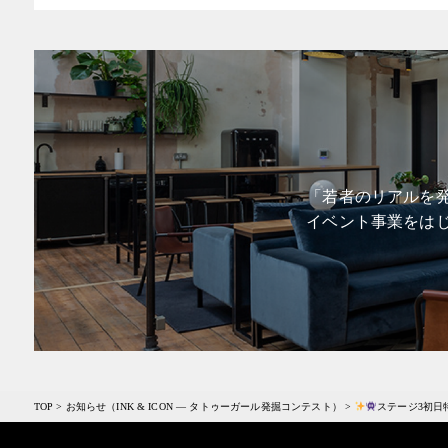
「若者のリアルを発
イベント事業をは
TOP
>
お知らせ（INK & ICON ― タトゥーガール発掘コンテスト）
>
ステージ3初日