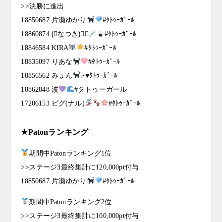
>>決勝に進出
18850687 片瀬ゆかり
#ﾀﾄｩｰｶﾞｰﾙ
18860874 (⃔なつき)⃕↝
#ﾀﾄｩｰｶﾞｰﾙ
18846584 KIRA
#ﾀﾄｩｰｶﾞｰﾙ
18835097 りあな
#ﾀﾄｩｰｶﾞｰﾙ
18856562 みょん
.•♥ﾀﾄｩｰｶﾞｰﾙ
18862848 波
#タトゥーガール
17206153 ピグ(ナル)
#ﾀﾄｩｰｶﾞｰﾙ
★Patonランキング
期間中Patonランキング1位
>>ステージ3最終集計に120,000pt付与
18850687 片瀬ゆかり
#ﾀﾄｩｰｶﾞｰﾙ
期間中Patonランキング2位
>>ステージ3最終集計に100,000pt付与