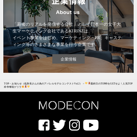
「若者のリアルを発信する会社」として日本一の女子大
生マーケティング会社であるKIRINZは、
イベント事業をはじめ、マーケティング・PR、キャステ
ィング等のさまざまな事業を行う企業です。
企業情報
TOP
>
お知らせ（低身長さんの為のアパレルモデルコンテストVol.2）
>
最終日のTOP枠をGETせよ！人気TOP
枠争奪戦ゲリラ