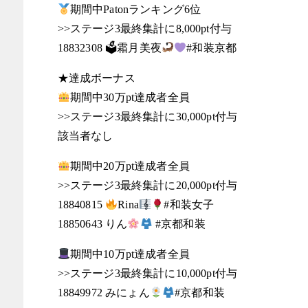
期間中Patonランキング6位
>>ステージ3最終集計に8,000pt付与
18832308 🗳霜月美夜
#和装京都
★達成ボーナス
期間中30万pt達成者全員
>>ステージ3最終集計に30,000pt付与
該当者なし
期間中20万pt達成者全員
>>ステージ3最終集計に20,000pt付与
18840815
Rina
#和装女子
18850643 りん
#京都和装
期間中10万pt達成者全員
>>ステージ3最終集計に10,000pt付与
18849972 みにょん
#京都和装