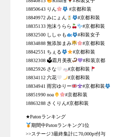
18840815
Rina
#和装女子
18850643 りん
#京都和装
18849972 みにょん
#京都和装
18835133 泡沫うらら
#京都和装
18832500 ししゃも
#和装女子
18834888 無添加まみ
#京都和装
18842551 ちぇる
#京都和装
18832308 🗳霜月美夜
#和装京都
18825926 さな
#京都和装
18834112 六花
#京都和装
18834941 雨宮ゆりー
#京都和装
18851990 noa
#京都和装
18863288 さくりん#京都和装
★Patonランキング
期間中Patonランキング1位
>>ステージ3最終集計に70,000pt付与