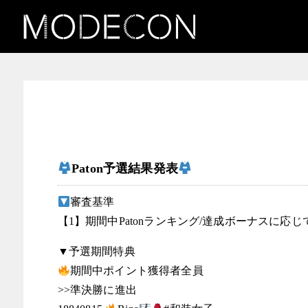
お知らせ(和装女子発掘コン
テスト Collaboration
KYOTO COLLECTION)
Paton予選結果発表
審査基準
【1】期間中Patonランキング/達成ボーナスに応
▼予選期間特典
期間中ポイント獲得者全員
>>準決勝に進出