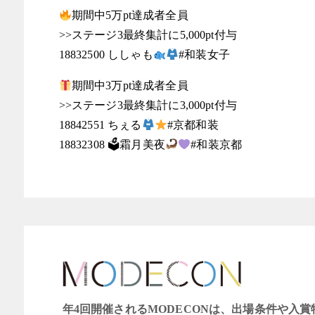
期間中5万pt達成者全員
>>ステージ3最終集計に5,000pt付与
18832500 ししゃも
#和装女子
期間中3万pt達成者全員
>>ステージ3最終集計に3,000pt付与
18842551 ちぇる
#京都和装
18832308 🗳霜月美夜
#和装京都
年4回開催されるMODECONは、出場条件や入