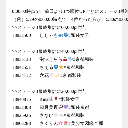
0:00:00時点で、前日より1つ順位UPごとにステージ3最終集計
（例）5/29の0:00:00時点で、4位だった方が、5/30の0:0
>>ステージ3最終集計に60,000pt付与

18832500	ししゃも
#和装女子

>>ステージ3最終集計に40,000pt付与

18835133	泡沫うらら
#京都和装

18842551	ちぇる
#京都和装

18834112	六花
 #京都和装

>>ステージ3最終集計に20,000pt付与

18840815	Rina
#和装女子

18832308	霜月美夜
#和装京都

18825926	さなぴ
#京都和装

18863288	さくりん
#美少女図鑑本部
