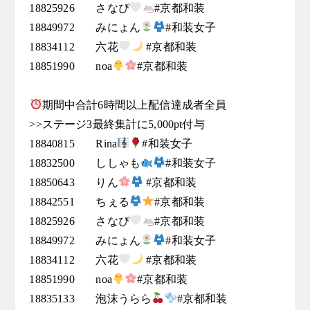
18825926	さなぴ
#京都和装

18849972	みにょん
#和装女子

18834112	六花
 #京都和装

18851990	noa
#京都和装

期間中合計6時間以上配信達成者全員

>>ステージ3最終集計に5,000pt付与

18840815	Rina
#和装女子

18832500	ししゃも
#和装女子

18850643	りん
 #京都和装

18842551	ちぇる
#京都和装

18825926	さなぴ
#京都和装

18849972	みにょん
#和装女子

18834112	六花
 #京都和装

18851990	noa
#京都和装

18835133	泡沫うらら
#京都和装
