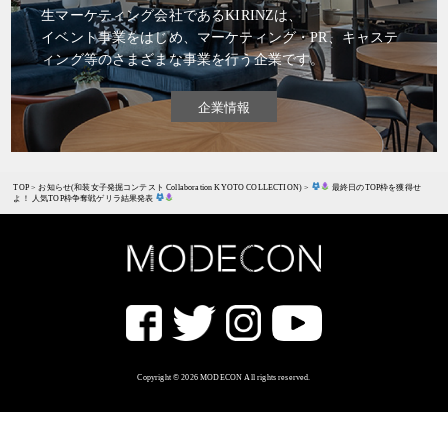
生マーケティング会社であるKIRINZは、
イベント事業をはじめ、マーケティング・PR、キャステ
ィング等のさまざまな事業を行う企業です。
企業情報
TOP
>
お知らせ(和装女子発掘コンテスト Collaboration KYOTO COLLECTION)
>
最終日のTOP枠を獲得せ
よ！ 人気TOP枠争奪戦ゲリラ結果発表
Copyright © 2026 MODECON All rights reserved.