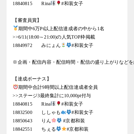
18840815	Rina
#和装女子

期間中6万Pt以上配信達成者の中から1名

>>6/11(18:00～21:00)の人気TOP枠掲載

18849972	みにょん
#和装女子

※企画・配信内容・配信時間・配信の盛り上がりなどを
期間中合計9時間以上配信達成者全員

>>ステージ3最終集計に10,000pt付与

18840815	Rina
#和装女子

18832500	ししゃも
#和装女子

18850643	りん
 #京都和装

18842551	ちぇる
#京都和装
