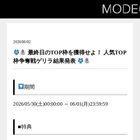
け窓口
出場者の方向け窓口
お知らせ(和装女子発掘コンテスト Collaboration KYOTO
COLLECTION)
2026/06/02
最終日のTOP枠を獲得せよ！ 人気TOP
枠争奪戦ゲリラ結果発表
期間
2026/05/30(土)00:00:00 ～ 06/01(月)23:59:59
■特典