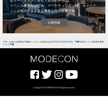
生マーケティング会社であるKIRINZは、
イベント事業をはじめ、マーケティング・PR、キャステ
ィング等のさまざまな事業を行う企業です。
企業情報
TOP
>
お知らせ(和装女子発掘コンテスト Collaboration KYOTO COLLECTION)
>
渋谷ビジョン広告枠争奪戦
ゲリラ
Copyright © 2026 MODECON All rights reserved.