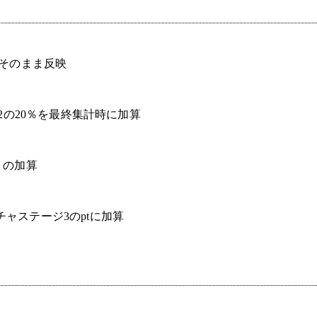
がそのまま反映
2の20％を最終集計時に加算
トの加算
クチャステージ3のptに加算