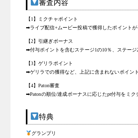
審査内容
【1】ミクチャポイント
➡︎ライブ配信+ムービー投稿で獲得したポイント
【2】引継ぎボーナス
➡︎付与ポイントを含むステージ1の10％、ステージ
【3】ゲリラポイント
➡︎ゲリラでの獲得など、上記に含まれないポイン
【4】Paton審査
➡︎Patonの順位/達成ボーナスに応じたpt付与をミ
特典
グランプリ