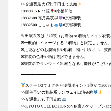
>>交通費最大1万5千円まで支給
18840815 Rina
#京都和装
18832308 霜月美夜
#京都和装
18832500 ししゃも
#京都和装
※出演衣装は『和装（お着物 or 着物リメイク衣
※一般的にイメージする『着物』と限定しません
※足袋などのお履物系や肌着、補正用タオル、髪
※衣装の色味や柄は選択できません。
※複数名でランウェイ出演となる可能性がござい
━━━━━━━━━━━━━━
ステージ3でミクチャ獲得ポイント1位かつ300万
>>開催予定の和装系ランウェイ出演確約
>>交通費1万5千円支給
>>KYOTO COLLECTIONのVIP席チケットプレ