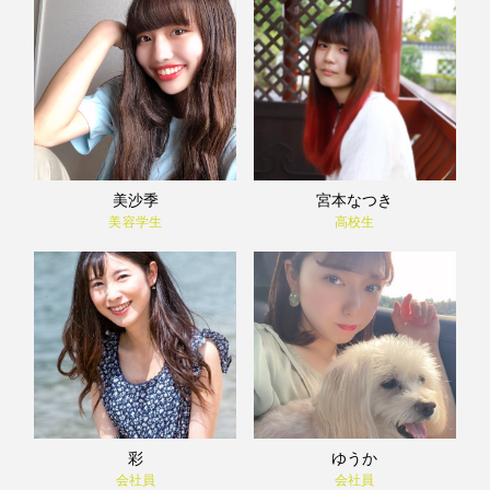
美沙季
宮本なつき
美容学生
高校生
彩
ゆうか
会社員
会社員