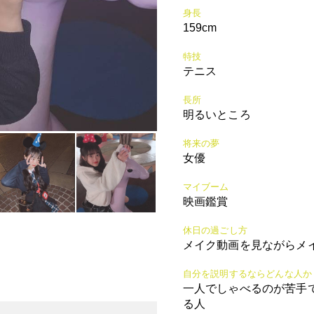
身長
159cm
特技
テニス
長所
明るいところ
将来の夢
女優
マイブーム
映画鑑賞
休日の過ごし方
メイク動画を見ながらメ
自分を説明するならどんな人か
一人でしゃべるのが苦手
る人