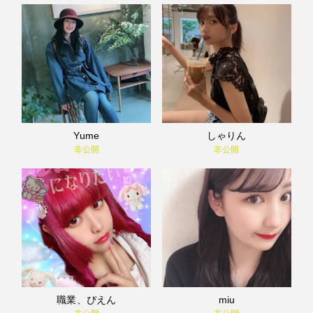
Yume
しゃりん
非公開
非公開
職業、ぴえん
miu