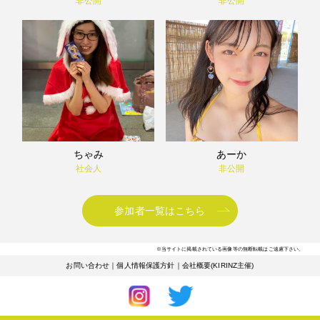
非公開
非公開
ちゃみ
あーか
社会人
非公開
参加者一覧はこちら
※当サイトに掲載されている画像等の無断転載はご遠慮下さい。
お問い合わせ
｜
個人情報保護方針
｜
会社概要(KIRINZ主催)