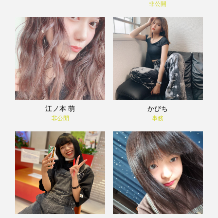
非公開
江ノ本 萌
かびち
非公開
事務