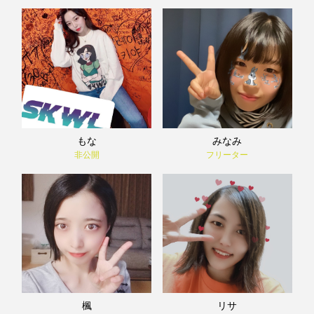
もな
みなみ
非公開
フリーター
楓
リサ