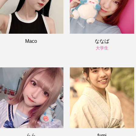
Maco
ななば
大学生
らら
fumi