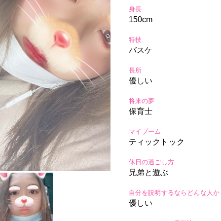
身長
150cm
特技
バスケ
長所
優しい
将来の夢
保育士
マイブーム
ティックトック
休日の過ごし方
兄弟と遊ぶ
自分を説明するならどんな人か
優しい