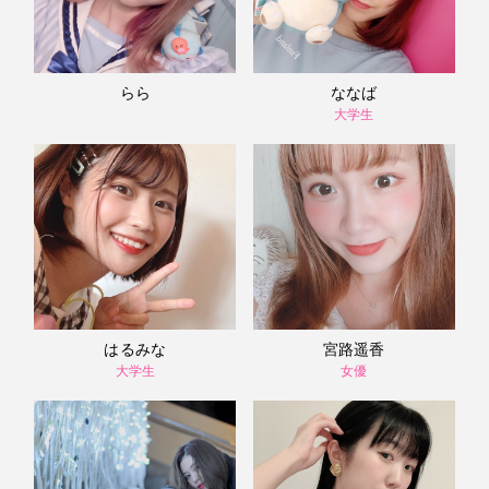
らら
ななば
大学生
はるみな
宮路遥香
大学生
女優