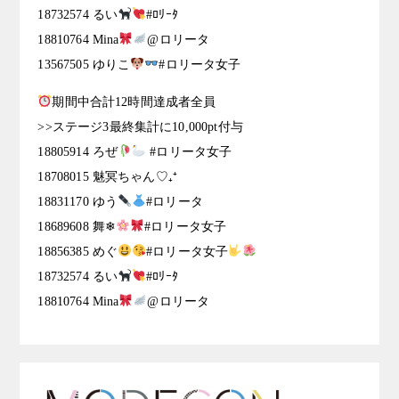
18732574 るい
#ﾛﾘｰﾀ
18810764 Mina
@ロリータ
13567505 ゆりこ
#ロリータ女子
期間中合計12時間達成者全員
>>ステージ3最終集計に10,000pt付与
18805914 ろぜ
#ロリータ女子
18708015 魅冥ちゃん♡₊⁺
18831170 ゆう
#ロリータ
18689608 舞❄
#ロリータ女子
18856385 めぐ
#ロリータ女子
18732574 るい
#ﾛﾘｰﾀ
18810764 Mina
@ロリータ